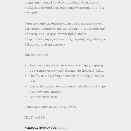
στιγμή της ημέρας! Το γλυκύτατο High Chair Buddy
κολλάει με βεντούζα σε λείες επιφάνειες και… δεν πάει
πουθενά!
Φτιαγμένο από μαλακή, ασφαλή σιλικόνη, είναι ιδανικό
για μικρά χεράκια και για μασούλημα στην περίοδο της
οδοντοφυΐας. Οι χρωματιστοί κρίκοι και οι
διαφορετικές υφές κάνουν τους μικρούς μας φίλους να
θέλουν να το εξερευνήσουν.
Χαρακτηριστικά:
Ασφαλές και μαλακό παιχνίδι σιλικόνης για χρήση
στην καρέκλα φαγητού, ιδανικό για βρεφική ηλικία
Προϊόν από σιλικόνη κατάλληλη για τρόφιμα χωρίς
BPA
Καθαρίζεται εύκολα και είναι κατάλληλο για πλύσιμο
στο πλυντήριο πιάτων
Διαστάσεις 6×10 εκ.
Κατάλληλο για ηλικίες 0 έως 2 ετών
Π.Λ.Τ.: 14.90 €
ΚΩΔΙΚΟΣ ΠΡΟΪΟΝΤΟΣ:
20324