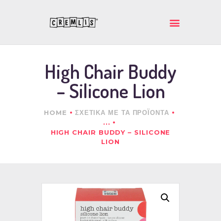
ΚΡΕΜΛΗΣ ΙΚΕ
Ποιοτικά και πρωτότυπα δώρα
High Chair Buddy
ΑΡΧΙΚΗ
– Silicone Lion
ΕΤΑΙΡΕΙΑ
ΠΡΟΪΟΝΤΑ
HOME
ΣΧΕΤΙΚΑ ΜΕ ΤΑ ΠΡΟΪΟΝΤΑ
ΕΠΙΚΟΙΝΩΝΙΑ
...
HIGH CHAIR BUDDY – SILICONE
LION