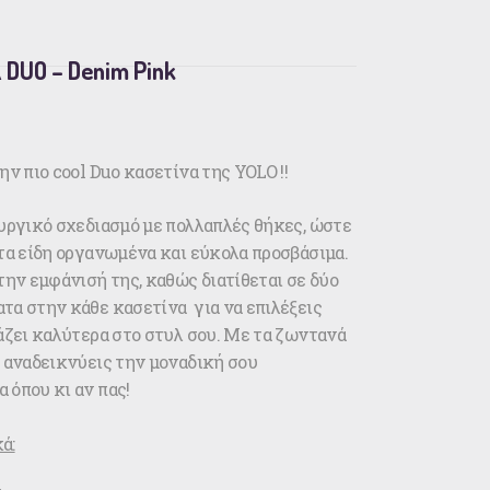
UO – Denim Pink
ην πιο cool Duo κασετίνα της YOLO !!
ουργικό σχεδιασμό με πολλαπλές θήκες, ώστε
τα είδη οργανωμένα και εύκολα προσβάσιμα.
την εμφάνισή της, καθώς διατίθεται σε δύο
τα στην κάθε κασετίνα για να επιλέξεις
άζει καλύτερα στο στυλ σου. Με τα ζωντανά
, αναδεικνύεις την μοναδική σου
 όπου κι αν πας!
ά: