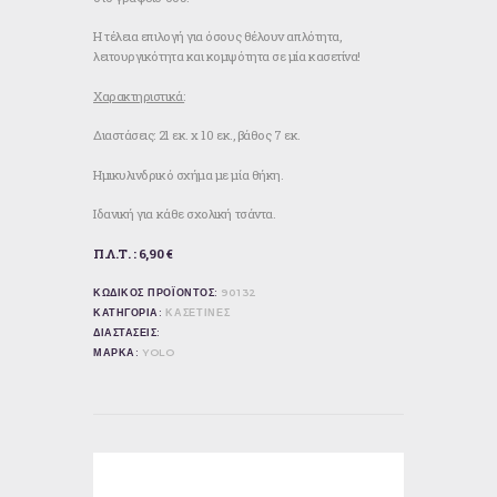
Η τέλεια επιλογή για όσους θέλουν απλότητα,
λειτουργικότητα και κομψότητα σε μία κασετίνα!
Χαρακτηριστικά:
Διαστάσεις: 21 εκ. x 10 εκ., βάθος 7 εκ.
Ημικυλινδρικό σχήμα με μία θήκη.
Ιδανική για κάθε σχολική τσάντα.
Π.Λ.Τ. : 6,90 €
ΚΩΔΙΚΟΣ ΠΡΟΪΟΝΤΟΣ:
90132
ΚΑΤΗΓΟΡΙΑ:
ΚΑΣΕΤΙΝΕΣ
ΔΙΑΣΤΑΣΕΙΣ:
ΜΑΡΚΑ:
YOLO