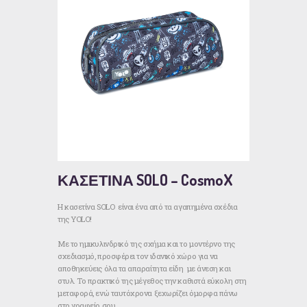
ΚΑΣΕΤΙΝΑ SOLO – CosmoX
Η κασετίνα SOLO είναι ένα από τα αγαπημένα σχέδια
της YOLO!
Με το ημικυλινδρικό της σχήμα και το μοντέρνο της
σχεδιασμό, προσφέρει τον ιδανικό χώρο για να
αποθηκεύεις όλα τα απαραίτητα είδη με άνεση και
στυλ. Το πρακτικό της μέγεθος την καθιστά εύκολη στη
μεταφορά, ενώ ταυτόχρονα ξεχωρίζει όμορφα πάνω
στο γραφείο σου.