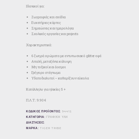
Ιδανικοί για:
Ζωγραφιές και σχέδια
Ευχετήριες κάρτες
Σημειώσεις και ημερολόγια
Σχολικές εργασίες και projects
Χαρακτηριστικά:
6 ζωηρά χρώματα με εντυπωσιακό glitter εφέ
Απαλή, μεταξένια κάλυψη
Μη τοξικοί και άοσμοι
Γρήγορο στέγνωμα
Υδατοδιαλυτοί – καθαρίζουν εύκολα
Κατάλληλο για ηλικίες 5 +
Π.Λ.Τ.: 9.90 €
ΚΩΔΙΚΟΣ ΠΡΟΪΟΝΤΟΣ:
94412
ΚΑΤΗΓΟΡΙΑ:
ΓΡΑΦΙΚΗ ΥΛΗ
ΔΙΑΣΤΑΣΕΙΣ:
ΜΑΡΚΑ:
TIGER TRIBE