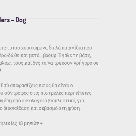
lers – Dog
ις τα πιο χαριτωμένα διπλά παιχνίδια που
ρα-δώθε και μετά… βρουμ! Βγάλε τη βάση,
λάκι τους και δες τα να τρέχουν γρήγορα σε
!
 Εσύ αποφασίζεις ποιος θα είναι ο
υ σύντροφος στις πιο τρελές περιπέτειες!
γάπη από οικολογικό βιοπλαστικό, για
το διασκέδαση και σεβασμό στη φύση.
 ηλικίες 18 μηνών +