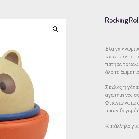
Rocking Rol
Έλα να γνωρίσε
κουνιούνται πέ
πάτησε το κεφα
όλο το δωμάτιο
Σκύλος ή γάτα;
αγαπημένος σο
Φτιαγμένα με α
παιχνίδι γεμά
Κατάλληλο για