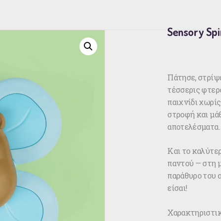
Sensory Spi
Πάτησε, στρίψε
τέσσερις φτερ
παιχνίδι χωρίς
στροφή και μά
αποτελέσματα.
Και το καλύτε
παντού — στη μ
παράθυρο του α
είσαι!
Χαρακτηριστικ