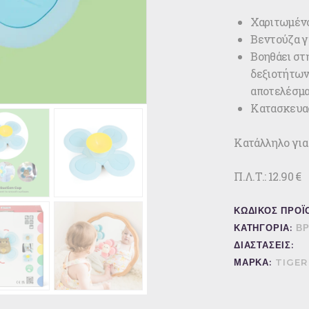
Χαριτωμένο
Βεντούζα γ
Βοηθάει στ
δεξιοτήτων 
αποτελέσμ
Κατασκευασ
Κατάλληλο για
Π.Λ.Τ.: 12.90 €
ΚΩΔΙΚΟΣ ΠΡΟΪ
ΚΑΤΗΓΟΡΙΑ:
ΒΡ
ΔΙΑΣΤΑΣΕΙΣ:
ΜΑΡΚΑ:
TIGER