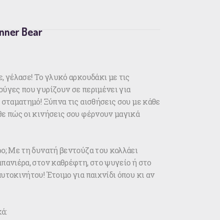
nner Bear
, γέλασε! Το γλυκό αρκουδάκι με τις
ούγες που γυρίζουν σε περιμένει για
 σταματημό! Ξύπνα τις αισθήσεις σου με κάθε
θε πώς οι κινήσεις σου φέρνουν μαγικά
ρο; Με τη δυνατή βεντούζα του κολλάει
πανιέρα, στον καθρέφτη, στο ψυγείο ή στο
υτοκινήτου! Έτοιμο για παιχνίδι όπου κι αν
ά: