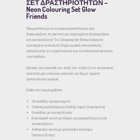
ΣΕΤ ΔΡΑΣΤΗΡΙΟΤΗΤΩΝ –
Neon Colouring Set Glow
Friends
Χρωματίστε με τους
neon μαρκαδόρους
και
διακοσμήστε τις εικόνες με
χαριτωμένα πλασματάκια
και αυτοκόλλητα
! Το
Colouring Set: Neon Creatures
προσφέρει ατελείωτη δημιουργική απασχόληση,
ενισχύοντας τη
συγκέντρωση
και τη
λεπτή κινητικότητα
των παιδιών.
Ιδανικό για παιχνίδι
στο σπίτι, στο ταξίδι ή στο εστιατόριο
,
αποτελεί μια υπέροχη επιλογή για
δώρο
γεμάτο
φαντασία και χρώμα.
Κάθε σετ περιλαμβάνει:
36 σελίδες χρωματισμού
3 Neon μαρκαδόρους διπλής όψης
(6 χρώματα)
5 σελίδες με αυτοκόλλητα
Εσωτερικό κουτί με θήκες
για μαρκαδόρους και
αυτοκόλλητα
Ανθεκτικό κουτί με μαγνητικό κλείσιμο
(14 cm x 21 cm)