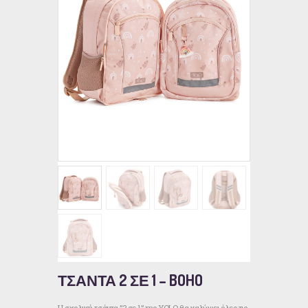
ΤΣΑΝΤΑ 2 ΣΕ 1 – BOHO
Η σχολική τσάντα ”2 σε 1” της YOLO θα καλύψει όλες τις