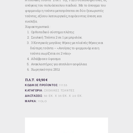
ανάγκες του πολυάσχολου παιδιού. Με το άνοιγμα του
φερμουάρ η τσάντα μετατρέπεται σε δύο ξεχωριστές
τσάντες, εξίσου λειτουργικές, παρέχοντας άνεση και
ευελιξία.
Χαρακτηριστικά :
Ορθοπεδικό σύστημα πλάτης
Σχολική Τσάντα 2 σε 1 με μπρελόκ.
3 Κεντρικές μεγάλες θήκες με πλαϊνές θήκες και
δεύτερη τσάντα – «Ανοίγεις το φερμουάρ και η
τσάντα χωρίζεται σε 2 νέες»
Αδιάβροχο ύφασμα
Ανακλαστήρες για επιπλέον ασφάλεια
Χωρητικότητα: 28 Lt
Π.Λ.Τ. 69,90 €
ΚΩΔΙΚΟΣ ΠΡΟΪΟΝΤΟΣ:
11133
ΚΑΤΗΓΟΡΙΑ:
ΣΧΟΛΙΚΕΣ ΤΣΑΝΤΕΣ
ΔΙΑΣΤΑΣΕΙΣ:
50 ΕΚ. Χ 35 ΕΚ. Χ 20 ΕΚ.
ΜΑΡΚΑ:
YOLO