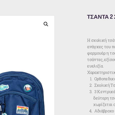
ΤΣΑΝΤΑ 2 Σ
Η σχολική τσάν
ανάγκες του π
φερμουάρ η τσ
τσάντες, εξίσο
ευελιξία.
Χαρακτηριστικ
Ορθοπεδικό
Σχολική Τσά
3 Κεντρικέ
δεύτερη τσ
χωρίζεται σ
Αδιάβροχο