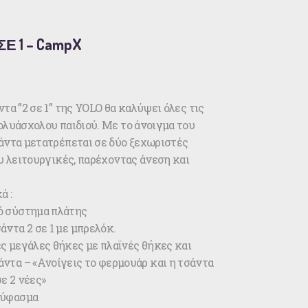
Ε 1 – CampX
τα ”2 σε 1” της YOLO θα καλύψει όλες τις
ολυάσχολου παιδιού. Με το άνοιγμα του
άντα μετατρέπεται σε δύο ξεχωριστές
υ λειτουργικές, παρέχοντας άνεση και
ά :
 σύστημα πλάτης
ντα 2 σε 1 με μπρελόκ.
ς μεγάλες θήκες με πλαϊνές θήκες και
άντα – «Ανοίγεις το φερμουάρ και η τσάντα
ε 2 νέες»
 ύφασμα