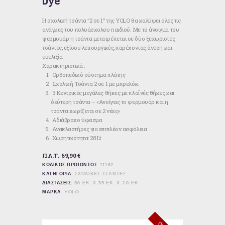
Dye
Η σχολική τσάντα ”2 σε 1” της YOLO θα καλύψει όλες τις
ανάγκες του πολυάσχολου παιδιού. Με το άνοιγμα του
φερμουάρ η τσάντα μετατρέπεται σε δύο ξεχωριστές
τσάντες, εξίσου λειτουργικές, παρέχοντας άνεση και
ευελιξία.
Χαρακτηριστικά :
Ορθοπεδικό σύστημα πλάτης
Σχολική Τσάντα 2 σε 1 με μπρελόκ.
3 Κεντρικές μεγάλες θήκες με πλαϊνές θήκες και
δεύτερη τσάντα – «Ανοίγεις το φερμουάρ και η
τσάντα χωρίζεται σε 2 νέες»
Αδιάβροχο ύφασμα
Ανακλαστήρες για επιπλέον ασφάλεια
Χωρητικότητα: 28 Lt
Π.Λ.Τ. 69,90 €
ΚΩΔΙΚΟΣ ΠΡΟΪΟΝΤΟΣ:
11162
ΚΑΤΗΓΟΡΙΑ:
ΣΧΟΛΙΚΕΣ ΤΣΑΝΤΕΣ
ΔΙΑΣΤΑΣΕΙΣ:
50 ΕΚ. Χ 35 ΕΚ. Χ 20 ΕΚ.
ΜΑΡΚΑ:
YOLO