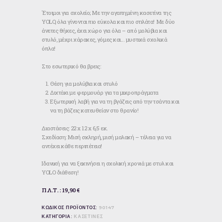
Έτοιμοι για σχολείο; Με την αγαπημένη κασετίνα της
YOLO, όλα γίνονται πιο εύκολα και πιο στιλάτα! Με δύο
άνετες θήκες, έχει χώρο για όλα – από μολύβια και
στυλό, μέχρι χάρακες, γόμες και… μυστικά σχολικά
όπλα!
Στο εσωτερικό θα βρεις:
Θέση για μολύβια και στυλό
Διχτάκι με φερμουάρ για τα μικροπράγματα
Εξωτερική λαβή για να τη βγάζεις από την τσάντα και
να τη βάζεις κατευθείαν στο θρανίο!
Διαστάσεις: 22 x 12 x 6,5 εκ.
Σχεδίαση: Μισή σκληρή, μισή μαλακή – τέλεια για να
αντέχει κάθε περιπέτεια!
Ιδανική για να ξεκινήσει η σχολική χρονιά με στυλ και
YOLO διάθεση!
Π.Λ.Τ. : 19,90 €
ΚΩΔΙΚΟΣ ΠΡΟΪΟΝΤΟΣ:
90147
ΚΑΤΗΓΟΡΙΑ:
ΚΑΣΕΤΙΝΕΣ