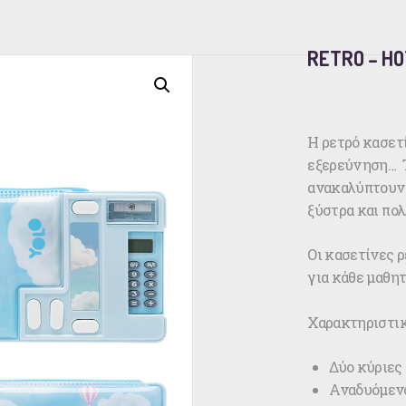
RETRO – HO
Η ρετρό κασετ
εξερεύνηση… Τ
ανακαλύπτουν 
ξύστρα και πολ
Οι κασετίνες ρ
για κάθε μαθητ
Χαρακτηριστικ
Δύο κύριες
Αναδυόμεν