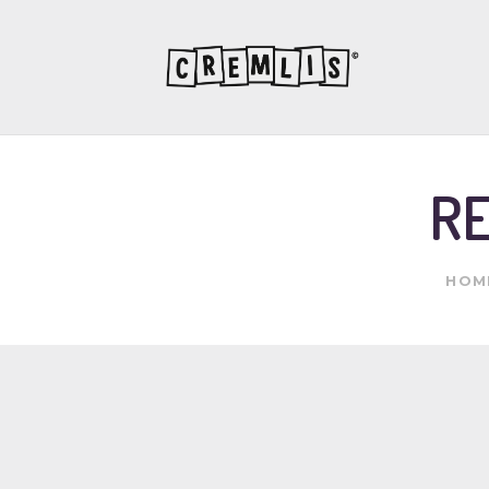
RE
HOM