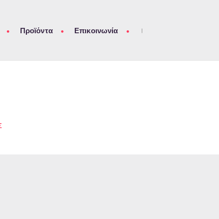
Προϊόντα
Επικοινωνία
Σ