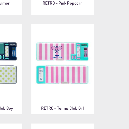
Armor
RETRO – Pink Popcorn
lub Boy
RETRO – Tennis Club Girl