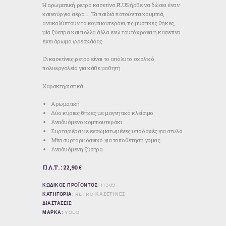
Η αρωματική ρετρό κασετίνα PLUS ήρθε να δώσει έναν
καινούργιο αέρα … Τα παιδιά πατούν τα κουμπιά,
ανακαλύπτουν το κομπιουτεράκι, τις μυστικές θήκες,
μία ξύστρα και πολλά άλλα ενώ ταυτόχρονα η κασετίνα
έχει άρωμα φρεσκάδας.
Οι κασετίνες ρετρό είναι το απόλυτο σχολικό
πολυεργαλείο για κάθε μαθητή.
Χαρακτηριστικά:
Αρωματική
Δύο κύριες θήκες με μαγνητικό κλείσιμο
Αναδυόμενο κομπιουτεράκι
Συρταριέρα με ενσωματωμένες υποδοχές για στυλό
Μίνι συρτάρι ιδανικό για τοποθέτηση γόμας
Αναδυόμενη ξύστρα
Π.Λ.Τ. : 22,90 €
ΚΩΔΙΚΟΣ ΠΡΟΪΟΝΤΟΣ:
11309
ΚΑΤΗΓΟΡΙΑ:
RETRO ΚΑΣΕΤΙΝΕΣ
ΔΙΑΣΤΑΣΕΙΣ:
ΜΑΡΚΑ:
YOLO