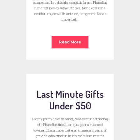
ornare non. In vehicula a sagittis lorem. Phasellus
hendrerit nec ex vitae ultricies. Nunc eget urna
vestibulum, convallis ante vel, tempor mi. Donec
imperdiet…
Read More
Last Minute Gifts
Under $50
Lorem ipsum dolor sit amet, consectetur adipiscing
elit. Phasellus tincidunt quis ipsum euismod
viverra. Etiam imperdiet erat a massa viverra, ut
gravida odio efficitur. In id vestibulum mauris.