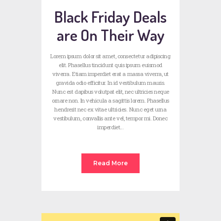
Black Friday Deals
are On Their Way
Lorem ipsum dolor sit amet, consectetur adipiscing
elit. Phasellus tincidunt quis ipsum euismod
viverra. Etiam imperdiet erat a massa viverra, ut
gravida odio efficitur. In id vestibulum mauris.
Nunc est dapibus volutpat elit, nec ultricies neque
ornare non. In vehicula a sagittis lorem. Phasellus
hendrerit nec ex vitae ultricies. Nunc eget urna
vestibulum, convallis ante vel, tempor mi. Donec
imperdiet…
Read More