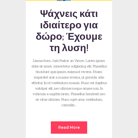
Ψάχνεις κάτι
ιδιαίτερο για
δώρο; Έχουμε
τη λυση!
Llama from Josh Parker on Vimeo. Lorem ipsum
dolor sit amet, consectetur adipiscing elit. Phasellus
tincidunt quis ipsum euismod viverra. Etiam
imperdiet erat a massa viverra, ut gravida odio
efficitur. In id vestibulum mauris. Nunc est dapibus
volutpat elit, nec ultricies neque ornare non. In
vehicula a sagittis lorem. Phasellus hendrerit nec
ex vitae ultricies. Nunc eget urna vestibulum,
convallis…
Read More