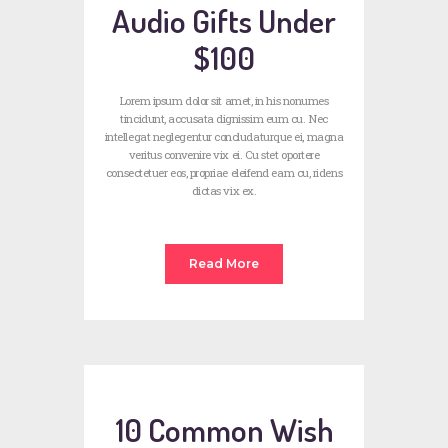
Audio Gifts Under
$100
Lorem ipsum dolor sit amet, in his nonumes
tincidunt, accusata dignissim eum cu. Nec
intellegat neglegentur concludaturque ei, magna
veritus convenire vix ei. Cu stet oportere
consectetuer eos, propriae eleifend eam cu, ridens
dictas vix ex.
Read More
10 Common Wish