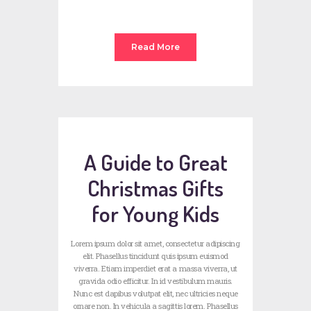
Read More
A Guide to Great
Christmas Gifts
for Young Kids
Lorem ipsum dolor sit amet, consectetur adipiscing
elit. Phasellus tincidunt quis ipsum euismod
viverra. Etiam imperdiet erat a massa viverra, ut
gravida odio efficitur. In id vestibulum mauris.
Nunc est dapibus volutpat elit, nec ultricies neque
ornare non. In vehicula a sagittis lorem. Phasellus