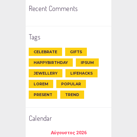
Recent Comments
Tags
CELEBRATE
GIFTS
HAPPYBIRTHDAY
IPSUM
JEWELLERY
LIFEHACKS
LOREM
POPULAR
PRESENT
TREND
Calendar
Αύγουστος 2026