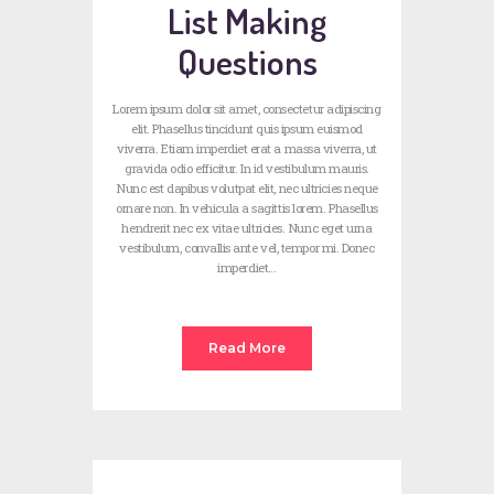
List Making
Questions
Lorem ipsum dolor sit amet, consectetur adipiscing
elit. Phasellus tincidunt quis ipsum euismod
viverra. Etiam imperdiet erat a massa viverra, ut
gravida odio efficitur. In id vestibulum mauris.
Nunc est dapibus volutpat elit, nec ultricies neque
ornare non. In vehicula a sagittis lorem. Phasellus
hendrerit nec ex vitae ultricies. Nunc eget urna
vestibulum, convallis ante vel, tempor mi. Donec
imperdiet…
Read More