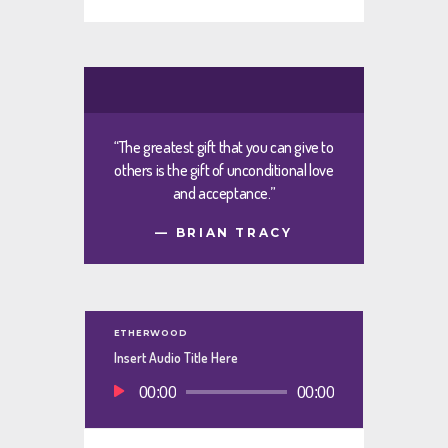
“The greatest gift that you can give to
others is the gift of unconditional love
and acceptance.”
— BRIAN TRACY
ETHERWOOD
Insert Audio Title Here
Πρόγραμμα
00:00
00:00
Αναπαραγωγής
Ήχου