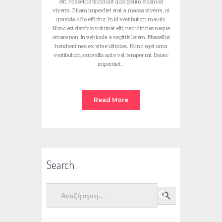
elit. Phasellus tincidunt quis ipsum euismod
viverra. Etiam imperdiet erat a massa viverra, ut
gravida odio efficitur. In id vestibulum mauris.
Nunc est dapibus volutpat elit, nec ultricies neque
ornare non. In vehicula a sagittis lorem. Phasellus
hendrerit nec ex vitae ultricies. Nunc eget urna
vestibulum, convallis ante vel, tempor mi. Donec
imperdiet…
Read More
Search
Search
Search Button
for: