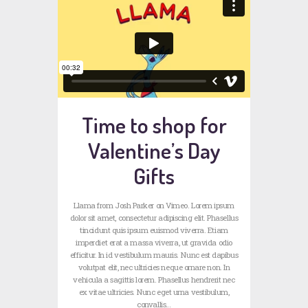
Time to shop for
Valentine’s Day
Gifts
Llama from Josh Parker on Vimeo. Lorem ipsum
dolor sit amet, consectetur adipiscing elit. Phasellus
tincidunt quis ipsum euismod viverra. Etiam
imperdiet erat a massa viverra, ut gravida odio
efficitur. In id vestibulum mauris. Nunc est dapibus
volutpat elit, nec ultricies neque ornare non. In
vehicula a sagittis lorem. Phasellus hendrerit nec
ex vitae ultricies. Nunc eget urna vestibulum,
convallis…