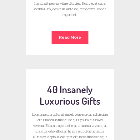
hendrerit nec ex vitae ultricies. Nunc eget urna
vestibulum, convallis ante vel, tempor mi. Donec
imperdiet…
Read More
40 Insanely
Luxurious Gifts
Lorem ipsum dolor sit amet, consectetur adipiscing
elit. Phasellus tincidunt quis ipsum euismod
viverra. Etiam imperdiet erat a massa viverra, ut
gravida odio efficitur. In id vestibulum mauris.
Nunc est dapibus volutpat elit, nec ultricies neque