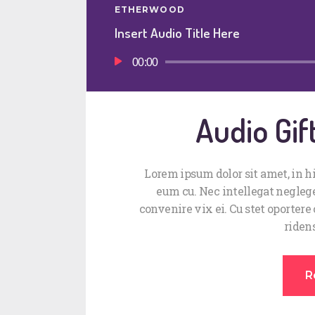
ETHERWOOD
Insert Audio Title Here
Πρόγραμμα
00:00
Αναπαραγωγής
Ήχου
Audio Gif
Lorem ipsum dolor sit amet, in 
eum cu. Nec intellegat negleg
convenire vix ei. Cu stet oportere
ridens
R