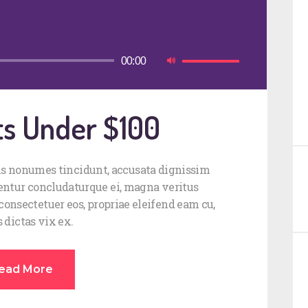
Χρησιμοποιείστε
00:00
τα
πλήκτρα
Πάνω/
ts Under $100
Κάτω
βέλος
για
his nonumes tincidunt, accusata dignissim
να
entur concludaturque ei, magna veritus
αυξήσετε
 consectetuer eos, propriae eleifend eam cu,
ή
 dictas vix ex.
να
μειώσετε
ένταση.
ead More