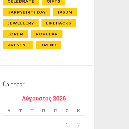
CELEBRATE
GIFTS
HAPPYBIRTHDAY
IPSUM
JEWELLERY
LIFEHACKS
LOREM
POPULAR
PRESENT
TREND
Calendar
Αύγουστος 2026
Δ
Τ
Τ
Π
Π
Σ
Κ
1
2